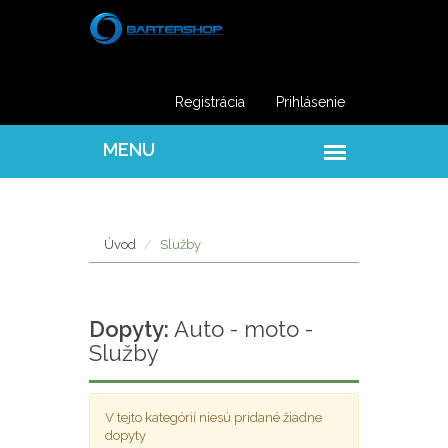
Registrácia
Prihlásenie
Úvod
Služby
Dopyty:
Auto - moto -
Služby
V tejto kategórií niesú pridané žiadne
dopyty