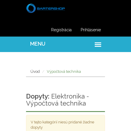
Registrácia
Prihlásenie
Úvod
Výpočtová technika
Dopyty:
Elektronika -
Výpočtová technika
V tejto kategórií niesú pridané žiadne
dopyty